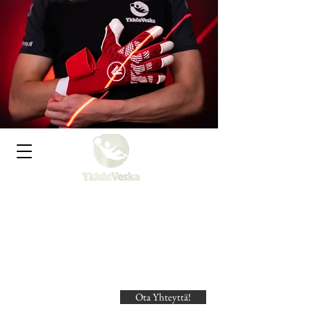
Ykkösveska Kauppa
Urheilijan ja aktiiviliikkujan
yleiskauppa!
Ota Yhteyttä!
Search