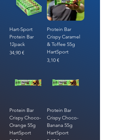
Hart-Sport
Protein Bar
Protein Bar
Crispy Caramel
12pack
& Toffee 55g
HartSport
Hinta
34,90 €
Hinta
3,10 €
Protein Bar
Protein Bar
Crispy Choco-
Crispy Choco-
Orange 55g
Banana 55g
HartSport
HartSport