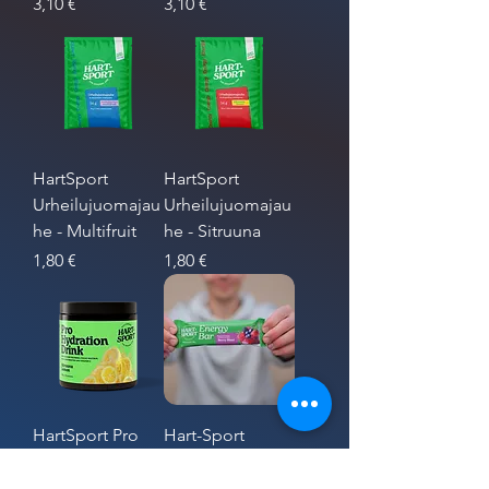
Hinta
Hinta
3,10 €
3,10 €
HartSport
HartSport
Urheilujuomajau
Urheilujuomajau
he - Multifruit
he - Sitruuna
Hinta
Hinta
1,80 €
1,80 €
HartSport Pro
Hart-Sport
Hydration Drink
Energiapatukat
455g
18kpl