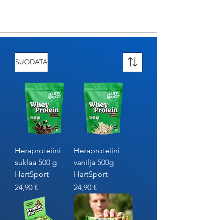
SUODATA
Heraproteiini
Heraproteiini
suklaa 500 g
vanilja 500g
HartSport
HartSport
Hinta
Hinta
24,90 €
24,90 €