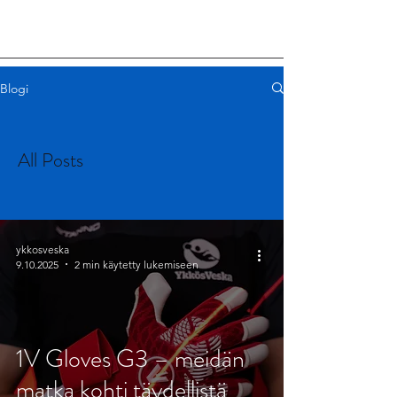
Blogi
All Posts
ykkosveska
9.10.2025
2 min käytetty lukemiseen
1V Gloves G3 – meidän
matka kohti täydellistä