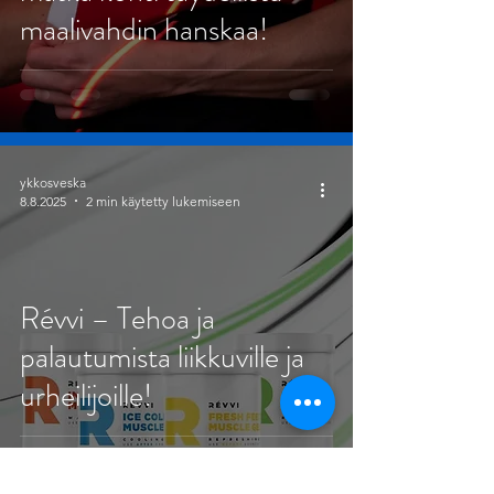
maalivahdin hanskaa!
ykkosveska
8.8.2025
2 min käytetty lukemiseen
Révvi – Tehoa ja
palautumista liikkuville ja
urheilijoille!