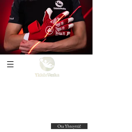
Ykkösveska Kauppa
Urheilijan ja aktiiviliikkujan
yleiskauppa!
Ota Yhteyttä!
Search