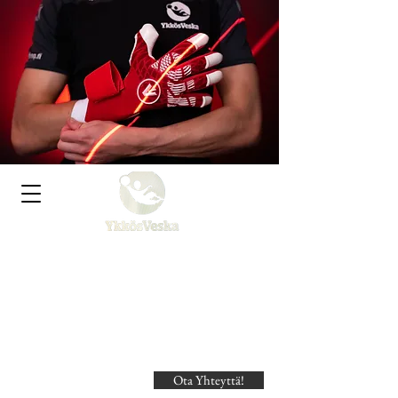
Ykkösveska Kauppa
Urheilijan ja aktiiviliikkujan
yleiskauppa!
Ota Yhteyttä!
Search