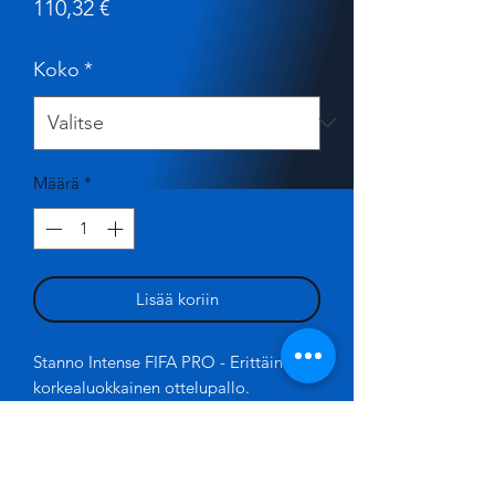
Hinta
110,32 €
Koko
*
Määrä
*
Lisää koriin
Stanno Intense FIFA PRO - Erittäin
korkealuokkainen ottelupallo.
Stannon ottelu- ja harjoittelupallojen
huippumalli. Pallossa on pisterakenne,
joka yhdessä synteettisen kumisen
sisäpallon, polyuretaanisen