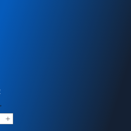
Hinta
€
*