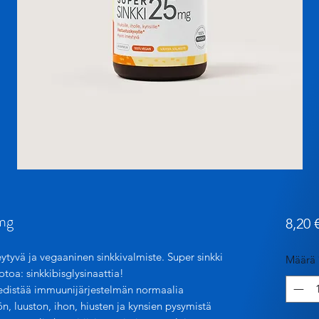
 mg
8,20 
ytyvä ja vegaaninen sinkkivalmiste. Super sinkki
Määrä
toa: sinkkibisglysinaattia!
e edistää immuunijärjestelmän normaalia
n, luuston, ihon, hiusten ja kynsien pysymistä