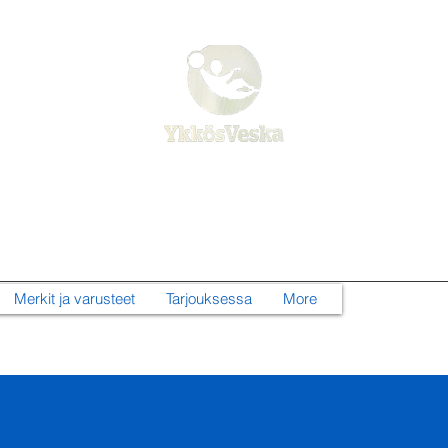
Ykkösveska Kauppa
Urheilijan ja aktiiviliikkujan yleiskauppa!
Merkit ja varusteet
Tarjouksessa
More