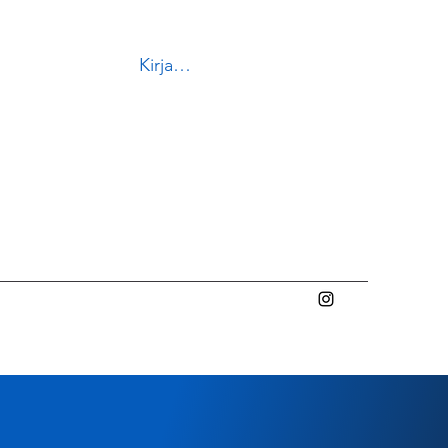
Kirjaudu
ykkosveska@gmail.com