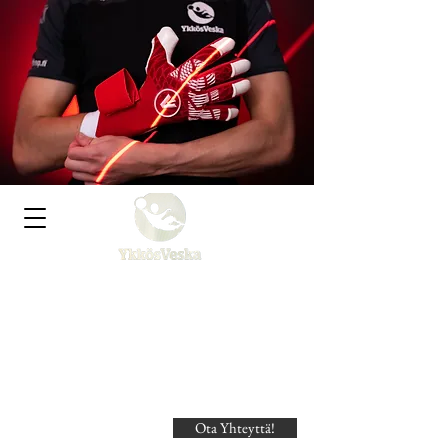
Ykkösveska Kauppa
Urheilijan ja aktiiviliikkujan
yleiskauppa!
Ota Yhteyttä!
Search