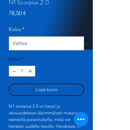
N1 Scorpius 2.0
Hinta
78,50 €
Koko
*
Määrä
*
Lisää koriin
N1 scorpius 2.0 on kevyt ja
istuvuudeltaan äärimmäisen mukava,
teknisillä parannuksilla, mikä vie
hanskan uudelle tasolle. Hanskassa on