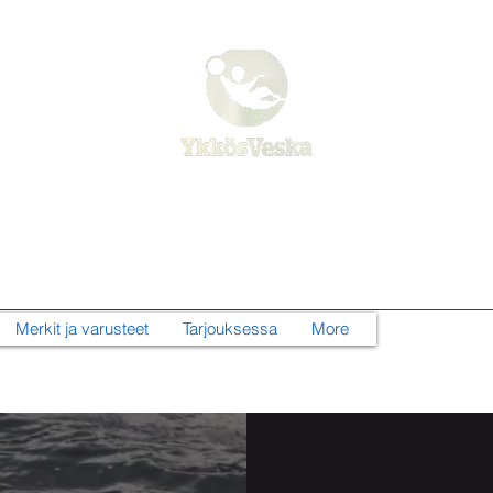
Ykkösveska Kauppa
Urheilijan ja aktiiviliikkujan yleiskauppa!
Merkit ja varusteet
Tarjouksessa
More