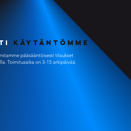
ti
käytäntömme
mitamme pääsääntöisesti tilaukset
lla. Toimitusaika on 3-15 arkipäivää.