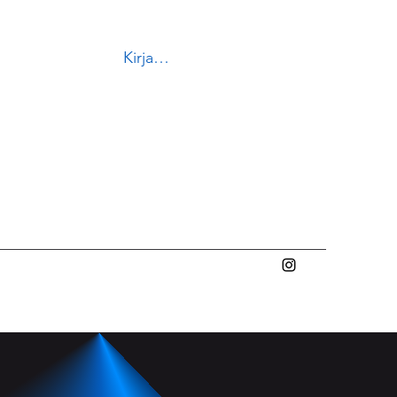
Kirjaudu
ykkosveska@gmail.com